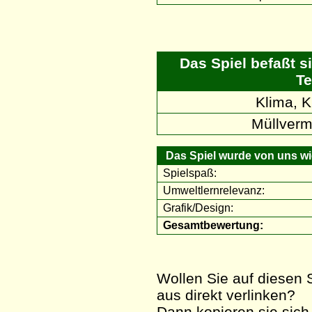
Das Spiel befaßt s
Te
Klima, 
Müllverm
Das Spiel wurde von uns wie
Spielspaß:
Umweltlernrelevanz:
Grafik/Design:
Gesamtbewertung:
Wollen Sie auf diesen S
aus direkt verlinken?
Dann kopieren sie sich 