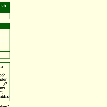
sich
zu
ot?
anden
ung?
uns
t:
ubb.de
inken?