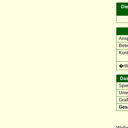
Die
Ansp
Betr
Kont
�rtl
Das
Spie
Umwe
Graf
Ges
Wolle