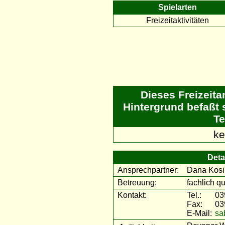
Spielarten
Freizeitaktivitäten
Dieses Freizeit
Hintergrund befaßt 
Te
ke
Deta
Ansprechpartner:
Dana Kosi
Betreuung:
fachlich qu
Kontakt:
Tel.:
03
Fax:
03
E-Mail:
sa