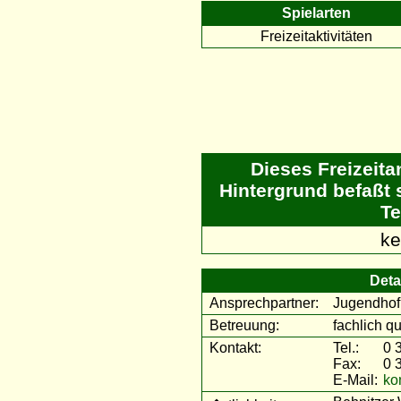
Spielarten
Freizeitaktivitäten
Dieses Freizeit
Hintergrund befaßt 
Te
ke
Deta
Ansprechpartner:
Jugendhof
Betreuung:
fachlich qu
Kontakt:
Tel.:
0 
Fax:
0 
E-Mail:
ko