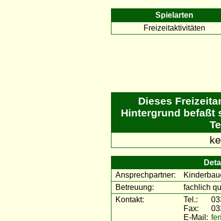
Spielarten
Freizeitaktivitäten
Dieses Freizeit
Hintergrund befaßt 
Te
ke
Deta
Ansprechpartner:
Kinderbau
Betreuung:
fachlich qu
Kontakt:
Tel.:
03
Fax:
03
E-Mail:
fe