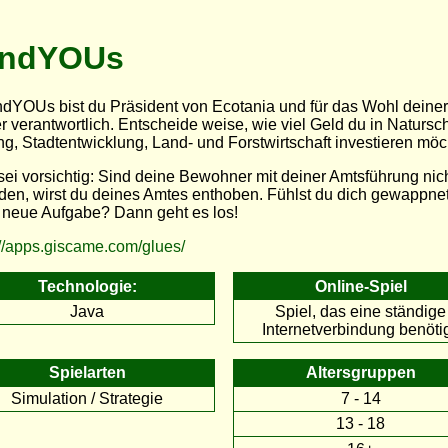
andYOUs
ndYOUs bist du Präsident von Ecotania und für das Wohl deiner
r verantwortlich. Entscheide weise, wie viel Geld du in Natursch
ng, Stadtentwicklung, Land- und Forstwirtschaft investieren möc
sei vorsichtig: Sind deine Bewohner mit deiner Amtsführung nic
eden, wirst du deines Amtes enthoben. Fühlst du dich gewappnet
 neue Aufgabe? Dann geht es los!
://apps.giscame.com/glues/
Technologie:
Online-Spiel
Java
Spiel, das eine ständige
Internetverbindung benötig
Spielarten
Altersgruppen
Simulation / Strategie
7 - 14
13 - 18