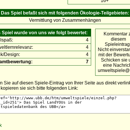
16+
Das Spiel befaßt sich mit folgenden Ökologie-Teilgebieten:
Vermittlung von Zusammenhängen
 Spiel wurde von uns wie folgt bewertet:
Kommentar 
diesem
lspaß:
4
Spieleintra
ltlernrelevanz:
4
Nicht einverst
ik/Design:
4
mit der Bewert
Schicken sie 
amtbewertung:
7
eine Nachrich
umweltspiele@
n Sie auf diesen Spiele-Eintrag von Ihrer Seite aus direkt verli
kopieren sie sich bitte folgenden Link:
k