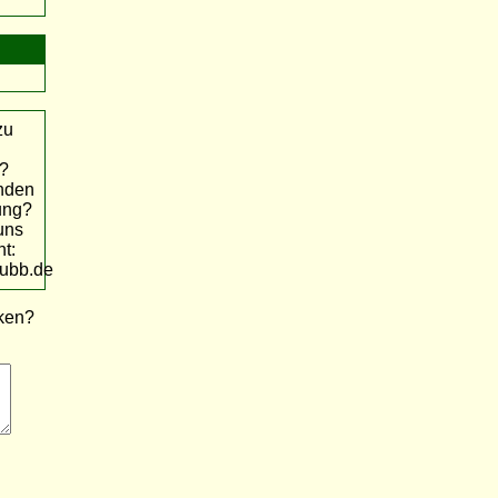
zu
g?
anden
ung?
uns
t:
ubb.de
nken?