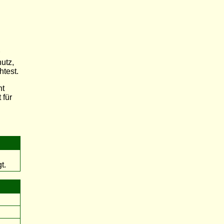
utz,
htest.
ht
 für
t.