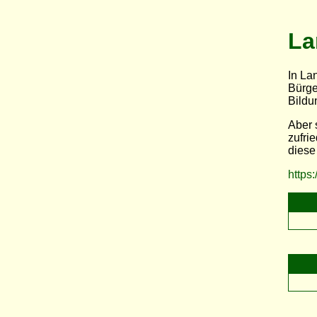
L
In La
Bürge
Bildu
Aber 
zufri
diese
https