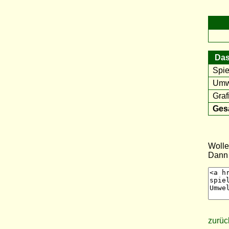
Das
Spie
Umwe
Graf
Ges
Wolle
Dann 
zurüc