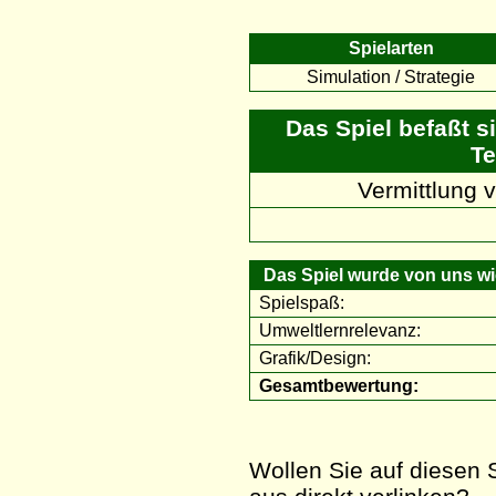
Spielarten
Simulation / Strategie
Das Spiel befaßt s
Te
Vermittlung
Das Spiel wurde von uns wie
Spielspaß:
Umweltlernrelevanz:
Grafik/Design:
Gesamtbewertung:
Wollen Sie auf diesen S