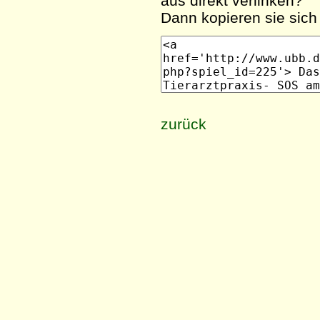
aus direkt verlinken?
Dann kopieren sie sich 
zurück