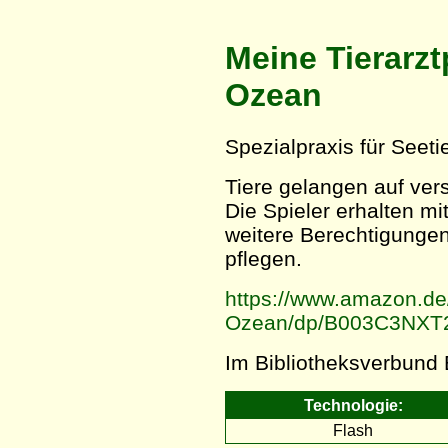
Meine Tierarz
Ozean
Spezialpraxis für Seeti
Tiere gelangen auf ver
Die Spieler erhalten m
weitere Berechtigungen
pflegen.
https://www.amazon.de
Ozean/dp/B003C3NXT
Im Bibliotheksverbund 
Technologie:
Flash