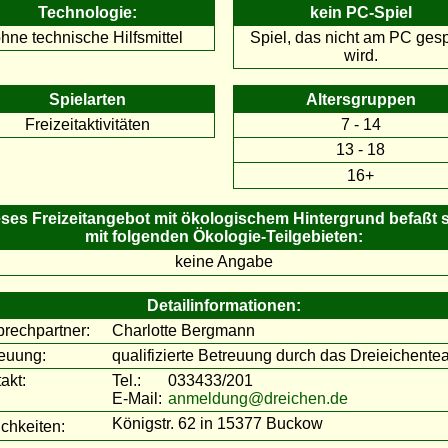
Technologie:
kein PC-Spiel
hne technische Hilfsmittel
Spiel, das nicht am PC gesp
wird.
Spielarten
Altersgruppen
Freizeitaktivitäten
7 - 14
13 - 18
16+
ses Freizeitangebot mit ökologischem Hintergrund befaßt 
mit folgenden Ökologie-Teilgebieten:
keine Angabe
Detailinformationen:
rechpartner:
Charlotte Bergmann
euung:
qualifizierte Betreuung durch das Dreieichent
akt:
Tel.:
033433/201
E-Mail:
anmeldung@dreichen.de
Königstr. 62 in 15377 Buckow
ichkeiten: