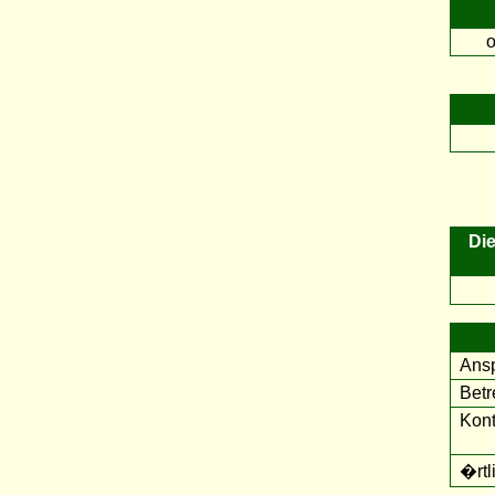
o
Die
Ansp
Betr
Kont
�rtl