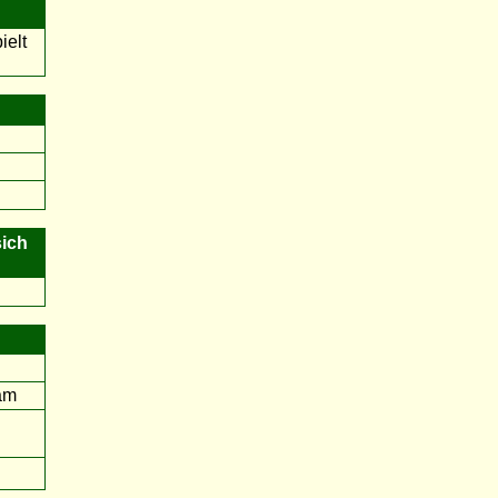
ielt
sich
eam