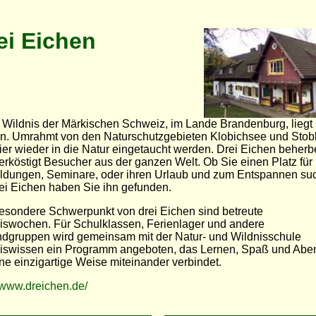
ei Eichen
r Wildnis der Märkischen Schweiz, im Lande Brandenburg, liegt 
n. Umrahmt von den Naturschutzgebieten Klobichsee und Stobb
hier wieder in die Natur eingetaucht werden. Drei Eichen beherb
erköstigt Besucher aus der ganzen Welt. Ob Sie einen Platz für 
ildungen, Seminare, oder ihren Urlaub und zum Entspannen su
rei Eichen haben Sie ihn gefunden.
esondere Schwerpunkt von drei Eichen sind betreute
iswochen. Für Schulklassen, Ferienlager und andere
dgruppen wird gemeinsam mit der Natur- und Wildnisschule
iswissen ein Programm angeboten, das Lernen, Spaß und Abe
ine einzigartige Weise miteinander verbindet.
//www.dreichen.de/