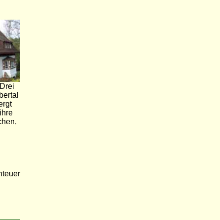
Drei
ertal
ergt
ihre
chen,
nteuer