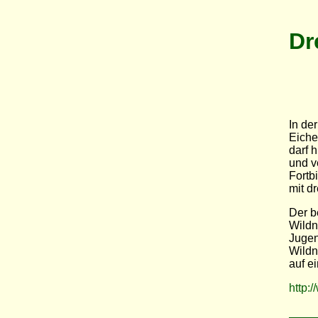
Dr
In de
Eiche
darf 
und v
Fortb
mit d
Der b
Wildn
Jugen
Wildn
auf e
http: