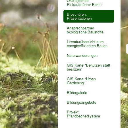
Ökologischer
Einkaufsführer Berlin
Broschüren,
Präsentationen
Ansprechpartner
ökologische Baustoffe
Literaturübersicht zum
energieeffizienten Bauen
Naturwanderungen
GIS Karte "Benutzen statt
besitzen"
GIS Karte "Urban
Gardening"
Bildergalerie
Bildungsangebote
Projekt
Pfandbechersystem