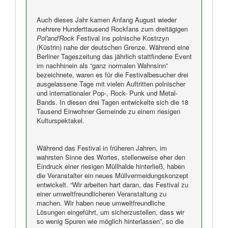
Auch dieses Jahr kamen Anfang August wieder
mehrere Hunderttausend Rockfans zum dreitägigen
Pol'and'Rock
Festival ins polnische Kostrzyn
(Küstrin) nahe der deutschen Grenze. Während eine
Berliner Tageszeitung das jährlich stattfindene Event
im nachhinein als “ganz normalen Wahnsinn”
bezeichnete, waren es für die Festivalbesucher drei
ausgelassene Tage mit vielen Auftritten polnischer
und internationaler Pop-, Rock- Punk und Metal-
Bands. In diesen drei Tagen entwickelte sich die 18
Tausend Einwohner Gemeinde zu einem riesigen
Kulturspektakel.
Während das Festival in früheren Jahren, im
wahrsten Sinne des Wortes, stellenweise eher den
Eindruck einer riesigen Müllhalde hinterließ, haben
die Veranstalter ein neues Müllvermeidungskonzept
entwickelt. “Wir arbeiten hart daran, das Festival zu
einer umweltfreundlicheren Veranstaltung zu
machen. Wir haben neue umweltfreundliche
Lösungen eingeführt, um sicherzustellen, dass wir
so wenig Spuren wie möglich hinterlassen”, so die