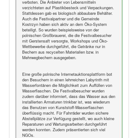
verboten. Die Anbieter von Lebensmitteln
verzichteten auf Plastikbesteck und Verpackungen.
Stattdessen gab es biologisch abbaubare Behälter.
Auch die Festivalpartner und die Gemeinde
Kostrzyn haben sich aktiv an dem Öko-System
beteiligt. So wurden beispielsweise von der
polnischen Großbrauerei, die die Festivalbesucher
mit Gerstensaft versorgte, Workshops und Öko-
Wettbewerbe durchgeführt, die Getränke nur in
Bechern aus recycelten Materialien bzw. in
Mehrwegbechern ausgegeben.
Eine große polnische Internetauktionsplattform bot
den Besuchern in einen lehrreichen Labyrinth mit
Wasserfontänen die Möglichkeit zum Auffüllen von
Wasserflaschen. Die Festivalbesucher wurden
zudem darüber informiert, dass das Wasser aus den
installierten Armaturen trinkbar ist, was wiederum
das Benutzen von Kunststoff-Wasserflaschen
überflüssig macht. Für Fahrräder wurden sichere
Abstellplätze zur Verfügung gestellt, wo auch kleine
Reparaturen und Wartungsarbeiten durchgeführt
werden konnten. Zudem präsentierten sich viel
NGOs.